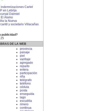
indemnizaciones Carlet
IP en Lebrija
cursal Daimiel
 El Álamo
lla la Nueva
ntil y societario Villacañas
u publicidad?
 25
ABRAS DE LA WEB
provincia
paisaje
piel
varillaje
agregado
reparto
entera
participación
riña
telégrafo
teléfono
cédula
posta
enseguida
lago
escudilla
rimero
continua