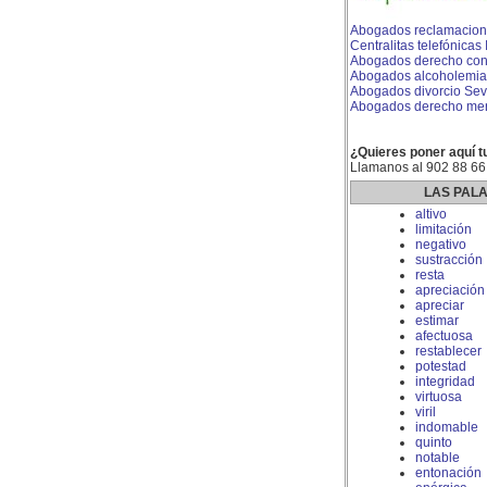
Abogados reclamacion 
Centralitas telefónicas 
Abogados derecho con
Abogados alcoholemia
Abogados divorcio Sevi
Abogados derecho merca
¿Quieres poner aquí t
Llamanos al 902 88 66
LAS PAL
altivo
limitación
negativo
sustracción
resta
apreciación
apreciar
estimar
afectuosa
restablecer
potestad
integridad
virtuosa
viril
indomable
quinto
notable
entonación