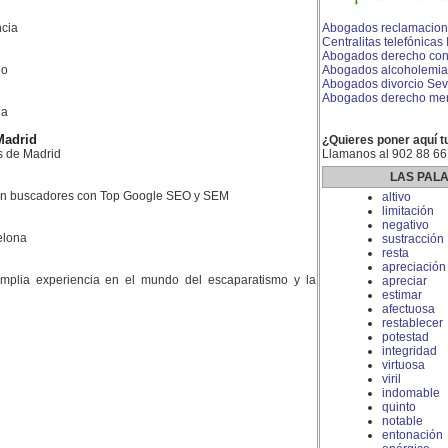
cia
Abogados reclamacion 
Centralitas telefónicas 
Abogados derecho con
do
Abogados alcoholemia
Abogados divorcio Sevi
Abogados derecho merca
la
Madrid
¿Quieres poner aquí t
s de Madrid
Llamanos al 902 88 66
LAS PAL
 en buscadores con Top Google SEO y SEM
altivo
limitación
negativo
elona
sustracción
resta
apreciación
plia experiencia en el mundo del escaparatismo y la
apreciar
estimar
afectuosa
restablecer
potestad
integridad
virtuosa
viril
indomable
quinto
notable
entonación