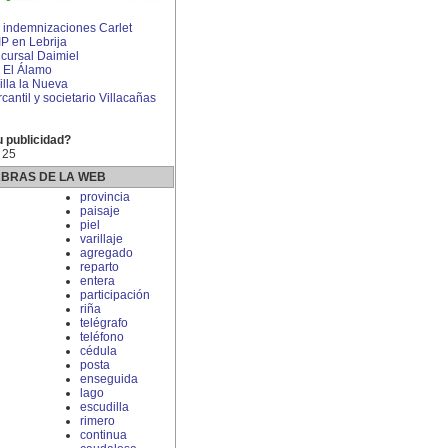
indemnizaciones Carlet
IP en Lebrija
cursal Daimiel
 El Álamo
lla la Nueva
ntil y societario Villacañas
u publicidad?
 25
ABRAS DE LA WEB
provincia
paisaje
piel
varillaje
agregado
reparto
entera
participación
riña
telégrafo
teléfono
cédula
posta
enseguida
lago
escudilla
rimero
continua